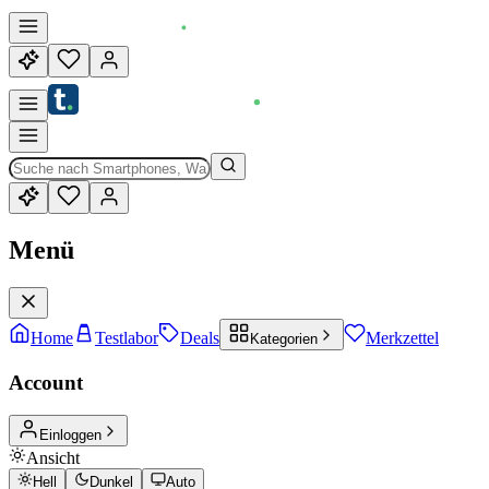
Menü
Home
Testlabor
Deals
Merkzettel
Kategorien
Account
Einloggen
Ansicht
Hell
Dunkel
Auto