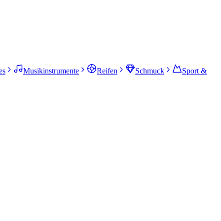
es
Musikinstrumente
Reifen
Schmuck
Sport &