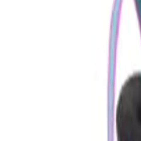
Gesamtscore
69
08/2026
Ansprechend
Frag die KI
Lohnt sich dieses Produkt für mich?
Was sind die wichtigsten Vor- und 
K2
Teilen
K2 Skates Mädchen Inline Sk
4,7