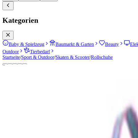
Kategorien
Baby & Spielzeug
Baumarkt & Garten
Beauty
Ele
Outdoor
Tierbedarf
Startseite
/
Sport & Outdoor
/
Skaten & Scooter
/
Rollschuhe
Gesamtscore
69
08/2026
Ansprechend