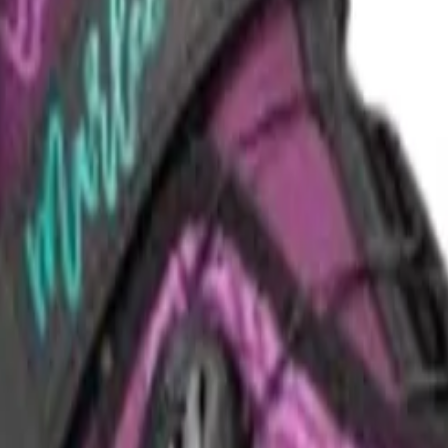
op verfügbar ist.
Nachteile?
Gibt es bessere Alternativen in dieser Preisklasse?
Frag etwas
Analyse der Kundenbewertungen