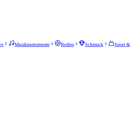
es
Musikinstrumente
Reifen
Schmuck
Sport &