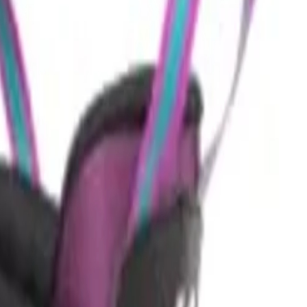
Nachteile?
Gibt es bessere Alternativen in dieser Preisklasse?
Frag etwas
ates MARLEE BOA
purple - blue,