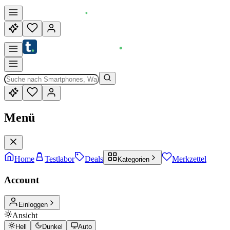
Menü
Home
Testlabor
Deals
Merkzettel
Kategorien
Account
Einloggen
Ansicht
Hell
Dunkel
Auto