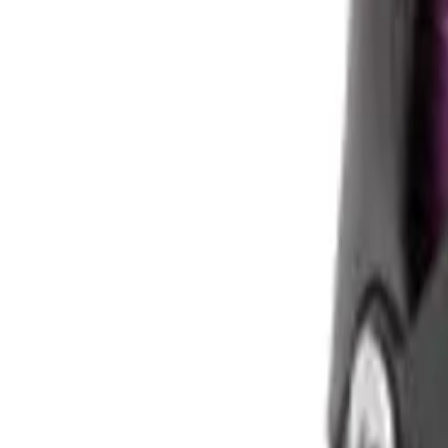
Benachrichtigen, sobald verfügbar
Du bekommst eine E-Mail, sobald dieses Produkt wieder bei einem Sh
Alternativen in
Rollschuhe
finden
Vergleichen
Merken
Preiswecker
Frag die KI
Lohnt sich dieses Produkt für mich?
Was sind die wichtigsten Vor- und 
Produktdetails
Produktinformationen
Produkttyp
Rollschuhe