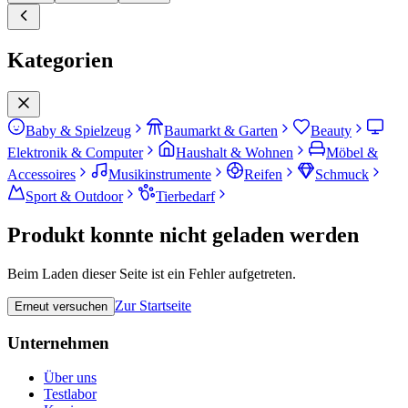
Kategorien
Baby & Spielzeug
Baumarkt & Garten
Beauty
Elektronik & Computer
Haushalt & Wohnen
Möbel &
Accessoires
Musikinstrumente
Reifen
Schmuck
Sport & Outdoor
Tierbedarf
Produkt konnte nicht geladen werden
Beim Laden dieser Seite ist ein Fehler aufgetreten.
Zur Startseite
Erneut versuchen
Unternehmen
Über uns
Testlabor