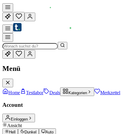
Menü
Home
Testlabor
Deals
Merkzettel
Kategorien
Account
Einloggen
Ansicht
Hell
Dunkel
Auto