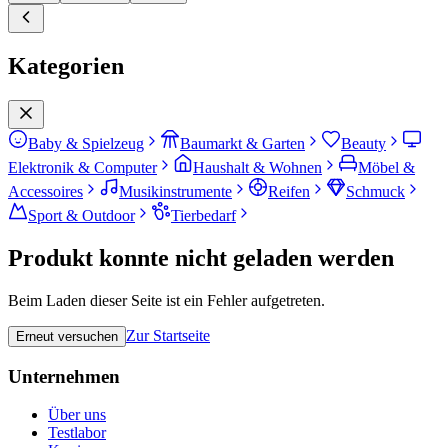
Kategorien
Baby & Spielzeug
Baumarkt & Garten
Beauty
Elektronik & Computer
Haushalt & Wohnen
Möbel &
Accessoires
Musikinstrumente
Reifen
Schmuck
Sport & Outdoor
Tierbedarf
Produkt konnte nicht geladen werden
Beim Laden dieser Seite ist ein Fehler aufgetreten.
Zur Startseite
Erneut versuchen
Unternehmen
Über uns
Testlabor