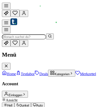
Menü
Home
Testlabor
Deals
Merkzettel
Kategorien
Account
Einloggen
Ansicht
Hell
Dunkel
Auto