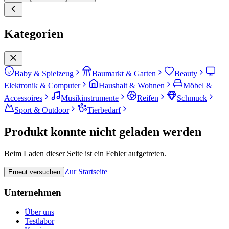
Kategorien
Baby & Spielzeug
Baumarkt & Garten
Beauty
Elektronik & Computer
Haushalt & Wohnen
Möbel &
Accessoires
Musikinstrumente
Reifen
Schmuck
Sport & Outdoor
Tierbedarf
Produkt konnte nicht geladen werden
Beim Laden dieser Seite ist ein Fehler aufgetreten.
Zur Startseite
Erneut versuchen
Unternehmen
Über uns
Testlabor