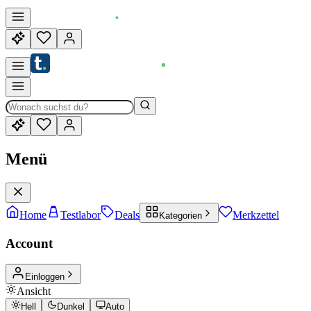
Menü
Home
Testlabor
Deals
Merkzettel
Kategorien
Account
Einloggen
Ansicht
Hell
Dunkel
Auto