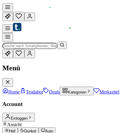
Menü
Home
Testlabor
Deals
Merkzettel
Kategorien
Account
Einloggen
Ansicht
Hell
Dunkel
Auto