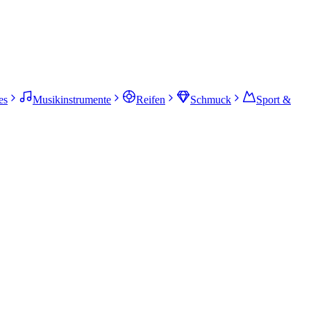
es
Musikinstrumente
Reifen
Schmuck
Sport &