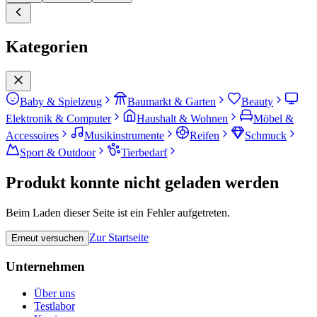
Kategorien
Baby & Spielzeug
Baumarkt & Garten
Beauty
Elektronik & Computer
Haushalt & Wohnen
Möbel &
Accessoires
Musikinstrumente
Reifen
Schmuck
Sport & Outdoor
Tierbedarf
Produkt konnte nicht geladen werden
Beim Laden dieser Seite ist ein Fehler aufgetreten.
Zur Startseite
Erneut versuchen
Unternehmen
Über uns
Testlabor