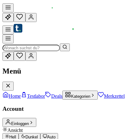
Menü
Home
Testlabor
Deals
Merkzettel
Kategorien
Account
Einloggen
Ansicht
Hell
Dunkel
Auto