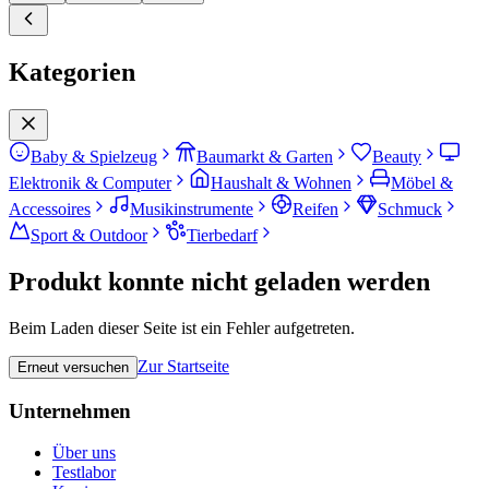
Kategorien
Baby & Spielzeug
Baumarkt & Garten
Beauty
Elektronik & Computer
Haushalt & Wohnen
Möbel &
Accessoires
Musikinstrumente
Reifen
Schmuck
Sport & Outdoor
Tierbedarf
Produkt konnte nicht geladen werden
Beim Laden dieser Seite ist ein Fehler aufgetreten.
Zur Startseite
Erneut versuchen
Unternehmen
Über uns
Testlabor