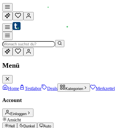
Menü
Home
Testlabor
Deals
Merkzettel
Kategorien
Account
Einloggen
Ansicht
Hell
Dunkel
Auto