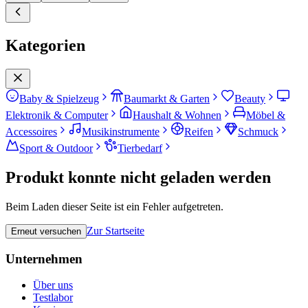
Kategorien
Baby & Spielzeug
Baumarkt & Garten
Beauty
Elektronik & Computer
Haushalt & Wohnen
Möbel &
Accessoires
Musikinstrumente
Reifen
Schmuck
Sport & Outdoor
Tierbedarf
Produkt konnte nicht geladen werden
Beim Laden dieser Seite ist ein Fehler aufgetreten.
Zur Startseite
Erneut versuchen
Unternehmen
Über uns
Testlabor