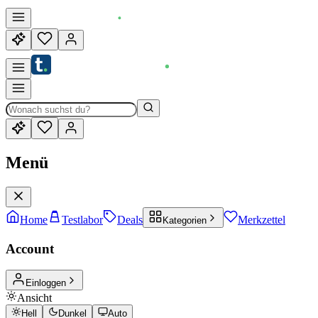
Menü
Home
Testlabor
Deals
Merkzettel
Kategorien
Account
Einloggen
Ansicht
Hell
Dunkel
Auto