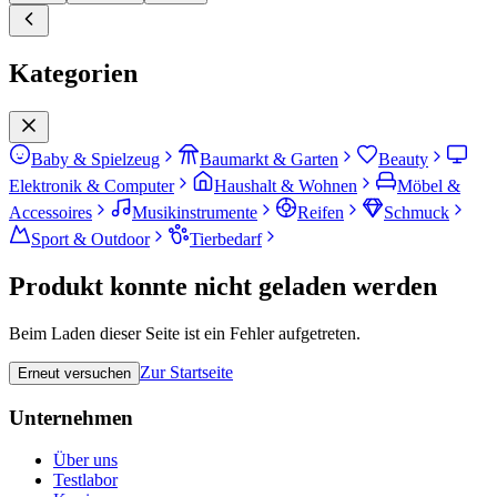
Kategorien
Baby & Spielzeug
Baumarkt & Garten
Beauty
Elektronik & Computer
Haushalt & Wohnen
Möbel &
Accessoires
Musikinstrumente
Reifen
Schmuck
Sport & Outdoor
Tierbedarf
Produkt konnte nicht geladen werden
Beim Laden dieser Seite ist ein Fehler aufgetreten.
Zur Startseite
Erneut versuchen
Unternehmen
Über uns
Testlabor