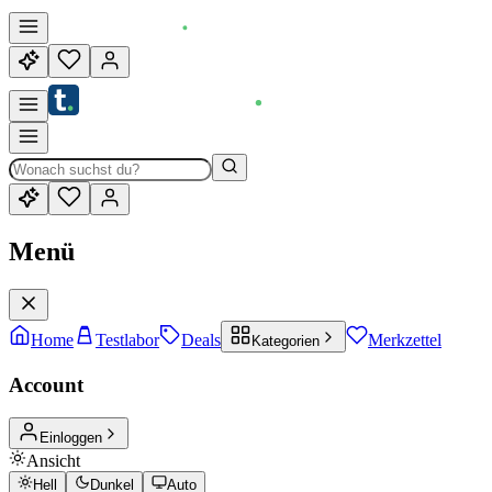
Menü
Home
Testlabor
Deals
Merkzettel
Kategorien
Account
Einloggen
Ansicht
Hell
Dunkel
Auto