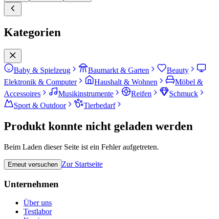
Kategorien
Baby & Spielzeug
Baumarkt & Garten
Beauty
Elektronik & Computer
Haushalt & Wohnen
Möbel &
Accessoires
Musikinstrumente
Reifen
Schmuck
Sport & Outdoor
Tierbedarf
Produkt konnte nicht geladen werden
Beim Laden dieser Seite ist ein Fehler aufgetreten.
Zur Startseite
Erneut versuchen
Unternehmen
Über uns
Testlabor