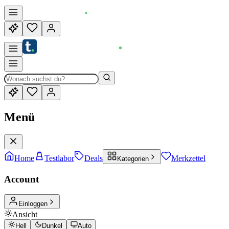
Menü
Home
Testlabor
Deals
Merkzettel
Kategorien
Account
Einloggen
Ansicht
Hell
Dunkel
Auto