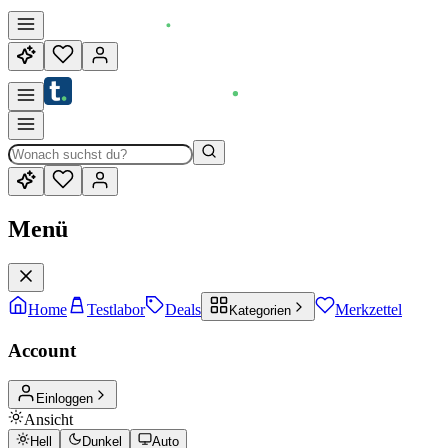
Menü
Home
Testlabor
Deals
Merkzettel
Kategorien
Account
Einloggen
Ansicht
Hell
Dunkel
Auto