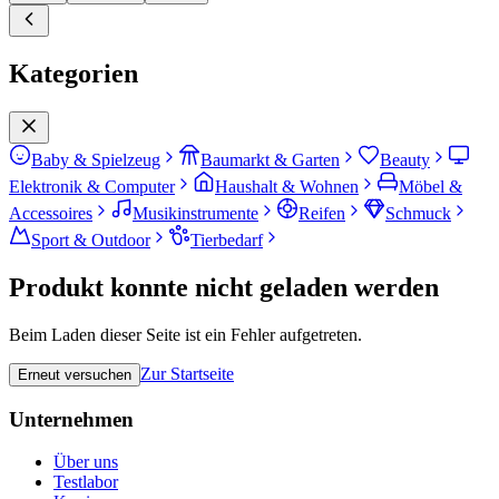
Kategorien
Baby & Spielzeug
Baumarkt & Garten
Beauty
Elektronik & Computer
Haushalt & Wohnen
Möbel &
Accessoires
Musikinstrumente
Reifen
Schmuck
Sport & Outdoor
Tierbedarf
Produkt konnte nicht geladen werden
Beim Laden dieser Seite ist ein Fehler aufgetreten.
Zur Startseite
Erneut versuchen
Unternehmen
Über uns
Testlabor