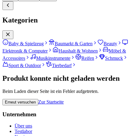
Kategorien
Baby & Spielzeug
Baumarkt & Garten
Beauty
Elektronik & Computer
Haushalt & Wohnen
Möbel &
Accessoires
Musikinstrumente
Reifen
Schmuck
Sport & Outdoor
Tierbedarf
Produkt konnte nicht geladen werden
Beim Laden dieser Seite ist ein Fehler aufgetreten.
Zur Startseite
Erneut versuchen
Unternehmen
Über uns
Testlabor