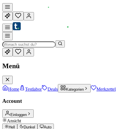
Menü
Home
Testlabor
Deals
Merkzettel
Kategorien
Account
Einloggen
Ansicht
Hell
Dunkel
Auto