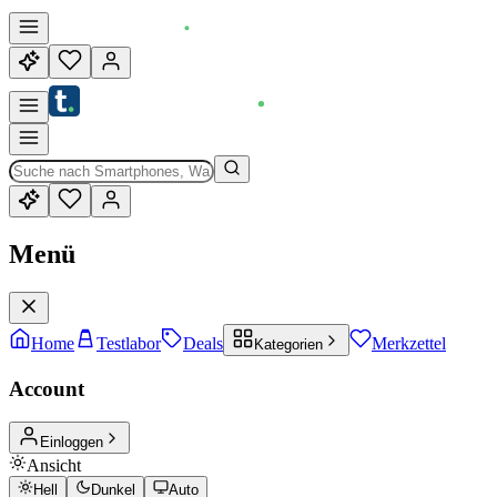
Menü
Home
Testlabor
Deals
Merkzettel
Kategorien
Account
Einloggen
Ansicht
Hell
Dunkel
Auto