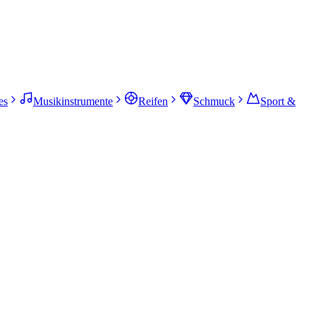
es
Musikinstrumente
Reifen
Schmuck
Sport &