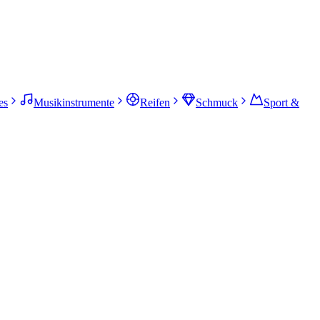
es
Musikinstrumente
Reifen
Schmuck
Sport &