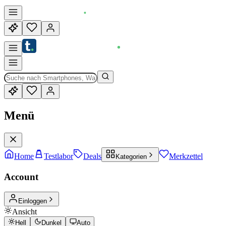
Menü
Home
Testlabor
Deals
Merkzettel
Kategorien
Account
Einloggen
Ansicht
Hell
Dunkel
Auto