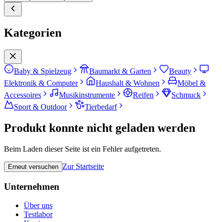
Kategorien
Baby & Spielzeug
Baumarkt & Garten
Beauty
Elektronik & Computer
Haushalt & Wohnen
Möbel &
Accessoires
Musikinstrumente
Reifen
Schmuck
Sport & Outdoor
Tierbedarf
Produkt konnte nicht geladen werden
Beim Laden dieser Seite ist ein Fehler aufgetreten.
Zur Startseite
Erneut versuchen
Unternehmen
Über uns
Testlabor