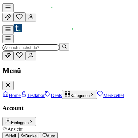
Menü
Home
Testlabor
Deals
Merkzettel
Kategorien
Account
Einloggen
Ansicht
Hell
Dunkel
Auto