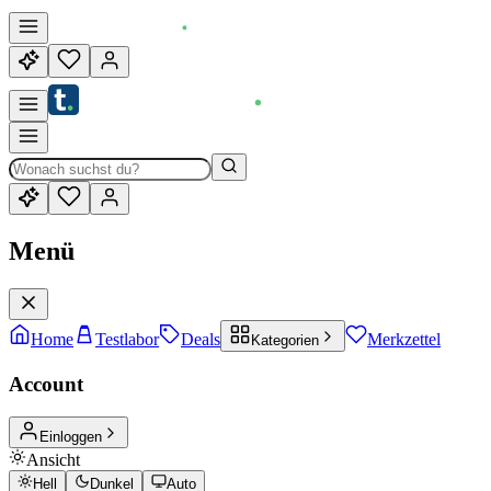
Menü
Home
Testlabor
Deals
Merkzettel
Kategorien
Account
Einloggen
Ansicht
Hell
Dunkel
Auto