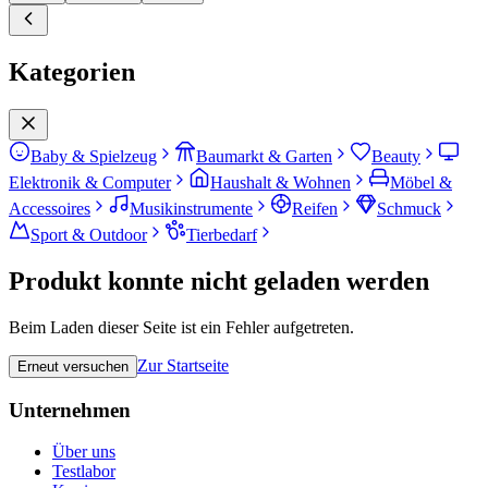
Kategorien
Baby & Spielzeug
Baumarkt & Garten
Beauty
Elektronik & Computer
Haushalt & Wohnen
Möbel &
Accessoires
Musikinstrumente
Reifen
Schmuck
Sport & Outdoor
Tierbedarf
Produkt konnte nicht geladen werden
Beim Laden dieser Seite ist ein Fehler aufgetreten.
Zur Startseite
Erneut versuchen
Unternehmen
Über uns
Testlabor