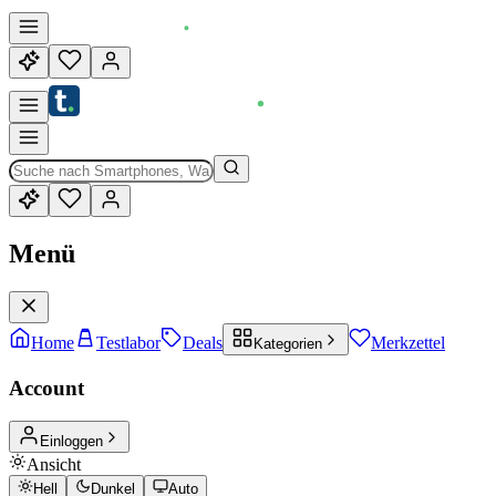
Menü
Home
Testlabor
Deals
Merkzettel
Kategorien
Account
Einloggen
Ansicht
Hell
Dunkel
Auto