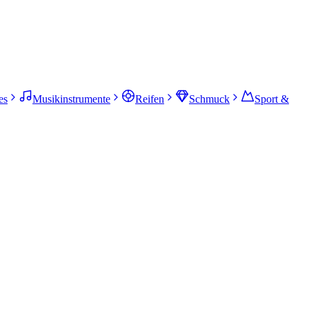
es
Musikinstrumente
Reifen
Schmuck
Sport &