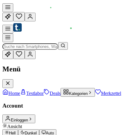
Menü
Home
Testlabor
Deals
Merkzettel
Kategorien
Account
Einloggen
Ansicht
Hell
Dunkel
Auto