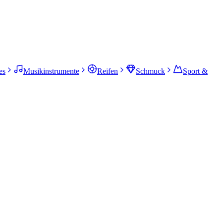
es
Musikinstrumente
Reifen
Schmuck
Sport &