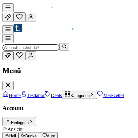
Menü
Home
Testlabor
Deals
Merkzettel
Kategorien
Account
Einloggen
Ansicht
Hell
Dunkel
Auto