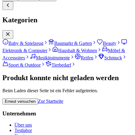
Kategorien
Baby & Spielzeug
Baumarkt & Garten
Beauty
Elektronik & Computer
Haushalt & Wohnen
Möbel &
Accessoires
Musikinstrumente
Reifen
Schmuck
Sport & Outdoor
Tierbedarf
Produkt konnte nicht geladen werden
Beim Laden dieser Seite ist ein Fehler aufgetreten.
Zur Startseite
Erneut versuchen
Unternehmen
Über uns
Testlabor