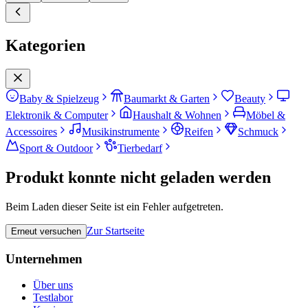
Kategorien
Baby & Spielzeug
Baumarkt & Garten
Beauty
Elektronik & Computer
Haushalt & Wohnen
Möbel &
Accessoires
Musikinstrumente
Reifen
Schmuck
Sport & Outdoor
Tierbedarf
Produkt konnte nicht geladen werden
Beim Laden dieser Seite ist ein Fehler aufgetreten.
Zur Startseite
Erneut versuchen
Unternehmen
Über uns
Testlabor