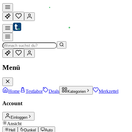
Menü
Home
Testlabor
Deals
Merkzettel
Kategorien
Account
Einloggen
Ansicht
Hell
Dunkel
Auto