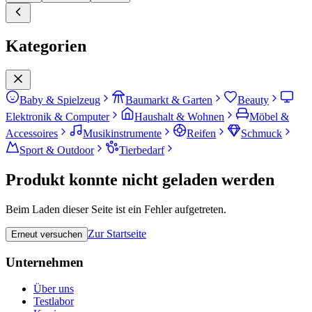
Kategorien
Baby & Spielzeug
Baumarkt & Garten
Beauty
Elektronik & Computer
Haushalt & Wohnen
Möbel &
Accessoires
Musikinstrumente
Reifen
Schmuck
Sport & Outdoor
Tierbedarf
Produkt konnte nicht geladen werden
Beim Laden dieser Seite ist ein Fehler aufgetreten.
Zur Startseite
Erneut versuchen
Unternehmen
Über uns
Testlabor