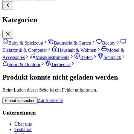
Kategorien
Baby & Spielzeug
Baumarkt & Garten
Beauty
Elektronik & Computer
Haushalt & Wohnen
Möbel &
Accessoires
Musikinstrumente
Reifen
Schmuck
Sport & Outdoor
Tierbedarf
Produkt konnte nicht geladen werden
Beim Laden dieser Seite ist ein Fehler aufgetreten.
Zur Startseite
Erneut versuchen
Unternehmen
Über uns
Testlabor