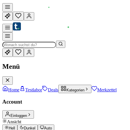
Menü
Home
Testlabor
Deals
Merkzettel
Kategorien
Account
Einloggen
Ansicht
Hell
Dunkel
Auto