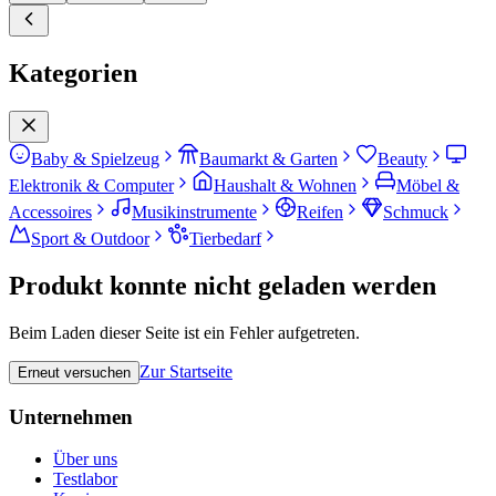
Kategorien
Baby & Spielzeug
Baumarkt & Garten
Beauty
Elektronik & Computer
Haushalt & Wohnen
Möbel &
Accessoires
Musikinstrumente
Reifen
Schmuck
Sport & Outdoor
Tierbedarf
Produkt konnte nicht geladen werden
Beim Laden dieser Seite ist ein Fehler aufgetreten.
Zur Startseite
Erneut versuchen
Unternehmen
Über uns
Testlabor