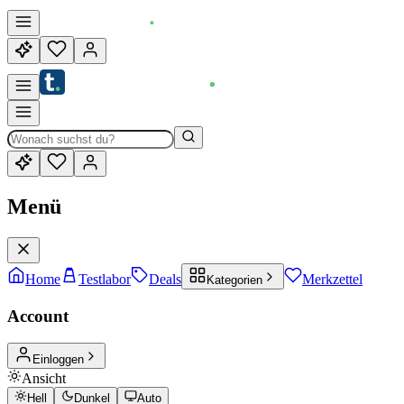
Menü
Home
Testlabor
Deals
Merkzettel
Kategorien
Account
Einloggen
Ansicht
Hell
Dunkel
Auto