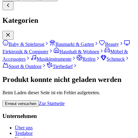
Kategorien
Baby & Spielzeug
Baumarkt & Garten
Beauty
Elektronik & Computer
Haushalt & Wohnen
Möbel &
Accessoires
Musikinstrumente
Reifen
Schmuck
Sport & Outdoor
Tierbedarf
Produkt konnte nicht geladen werden
Beim Laden dieser Seite ist ein Fehler aufgetreten.
Zur Startseite
Erneut versuchen
Unternehmen
Über uns
Testlabor