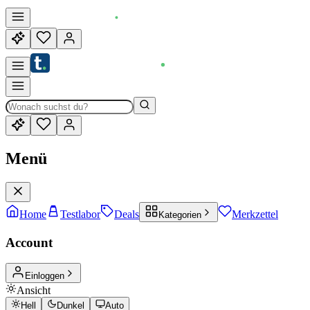
Menü
Home
Testlabor
Deals
Merkzettel
Kategorien
Account
Einloggen
Ansicht
Hell
Dunkel
Auto