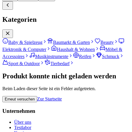
Kategorien
Baby & Spielzeug
Baumarkt & Garten
Beauty
Elektronik & Computer
Haushalt & Wohnen
Möbel &
Accessoires
Musikinstrumente
Reifen
Schmuck
Sport & Outdoor
Tierbedarf
Produkt konnte nicht geladen werden
Beim Laden dieser Seite ist ein Fehler aufgetreten.
Zur Startseite
Erneut versuchen
Unternehmen
Über uns
Testlabor