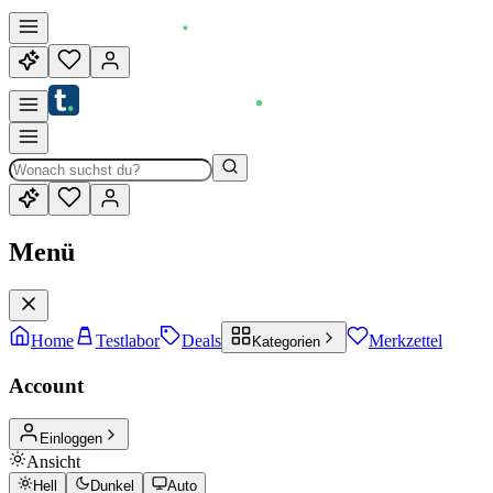
Menü
Home
Testlabor
Deals
Merkzettel
Kategorien
Account
Einloggen
Ansicht
Hell
Dunkel
Auto