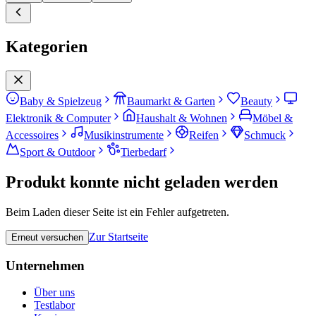
Kategorien
Baby & Spielzeug
Baumarkt & Garten
Beauty
Elektronik & Computer
Haushalt & Wohnen
Möbel &
Accessoires
Musikinstrumente
Reifen
Schmuck
Sport & Outdoor
Tierbedarf
Produkt konnte nicht geladen werden
Beim Laden dieser Seite ist ein Fehler aufgetreten.
Zur Startseite
Erneut versuchen
Unternehmen
Über uns
Testlabor