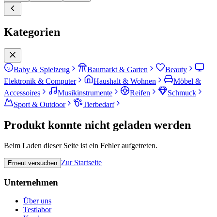
Kategorien
Baby & Spielzeug
Baumarkt & Garten
Beauty
Elektronik & Computer
Haushalt & Wohnen
Möbel &
Accessoires
Musikinstrumente
Reifen
Schmuck
Sport & Outdoor
Tierbedarf
Produkt konnte nicht geladen werden
Beim Laden dieser Seite ist ein Fehler aufgetreten.
Zur Startseite
Erneut versuchen
Unternehmen
Über uns
Testlabor