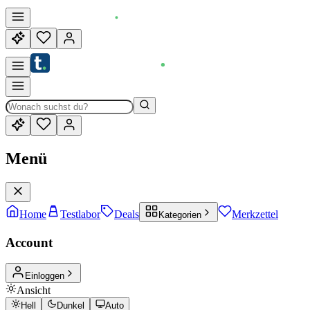
Menü
Home
Testlabor
Deals
Merkzettel
Kategorien
Account
Einloggen
Ansicht
Hell
Dunkel
Auto