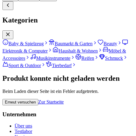
Kategorien
Baby & Spielzeug
Baumarkt & Garten
Beauty
Elektronik & Computer
Haushalt & Wohnen
Möbel &
Accessoires
Musikinstrumente
Reifen
Schmuck
Sport & Outdoor
Tierbedarf
Produkt konnte nicht geladen werden
Beim Laden dieser Seite ist ein Fehler aufgetreten.
Zur Startseite
Erneut versuchen
Unternehmen
Über uns
Testlabor