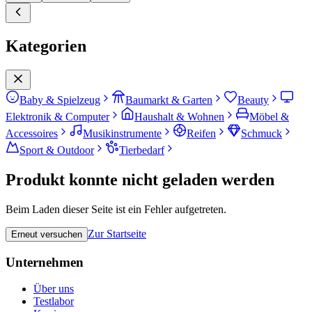
Kategorien
Baby & Spielzeug
Baumarkt & Garten
Beauty
Elektronik & Computer
Haushalt & Wohnen
Möbel &
Accessoires
Musikinstrumente
Reifen
Schmuck
Sport & Outdoor
Tierbedarf
Produkt konnte nicht geladen werden
Beim Laden dieser Seite ist ein Fehler aufgetreten.
Zur Startseite
Erneut versuchen
Unternehmen
Über uns
Testlabor