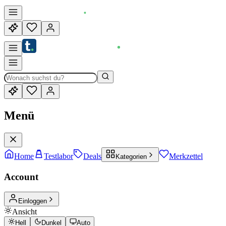
Menü
Home
Testlabor
Deals
Merkzettel
Kategorien
Account
Einloggen
Ansicht
Hell
Dunkel
Auto