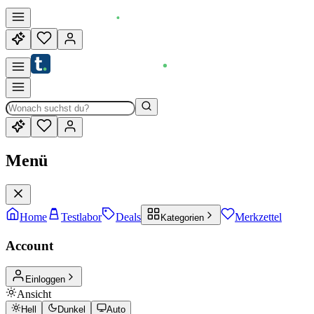
Menü
Home
Testlabor
Deals
Merkzettel
Kategorien
Account
Einloggen
Ansicht
Hell
Dunkel
Auto