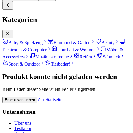
Kategorien
Baby & Spielzeug
Baumarkt & Garten
Beauty
Elektronik & Computer
Haushalt & Wohnen
Möbel &
Accessoires
Musikinstrumente
Reifen
Schmuck
Sport & Outdoor
Tierbedarf
Produkt konnte nicht geladen werden
Beim Laden dieser Seite ist ein Fehler aufgetreten.
Zur Startseite
Erneut versuchen
Unternehmen
Über uns
Testlabor