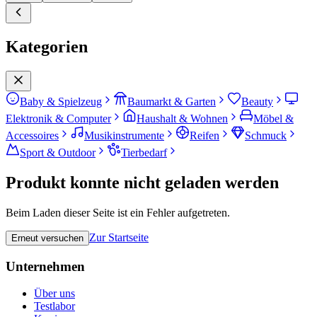
Kategorien
Baby & Spielzeug
Baumarkt & Garten
Beauty
Elektronik & Computer
Haushalt & Wohnen
Möbel &
Accessoires
Musikinstrumente
Reifen
Schmuck
Sport & Outdoor
Tierbedarf
Produkt konnte nicht geladen werden
Beim Laden dieser Seite ist ein Fehler aufgetreten.
Zur Startseite
Erneut versuchen
Unternehmen
Über uns
Testlabor