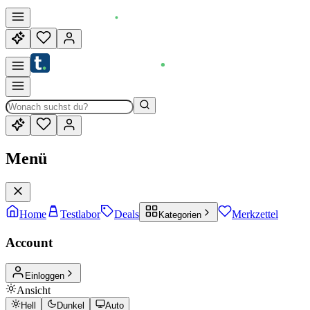
Menü
Home
Testlabor
Deals
Merkzettel
Kategorien
Account
Einloggen
Ansicht
Hell
Dunkel
Auto