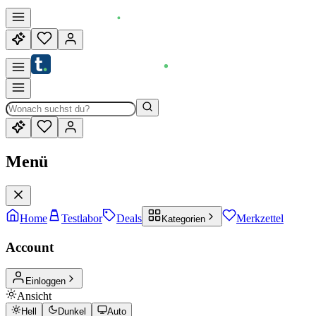
Menü
Home
Testlabor
Deals
Merkzettel
Kategorien
Account
Einloggen
Ansicht
Hell
Dunkel
Auto