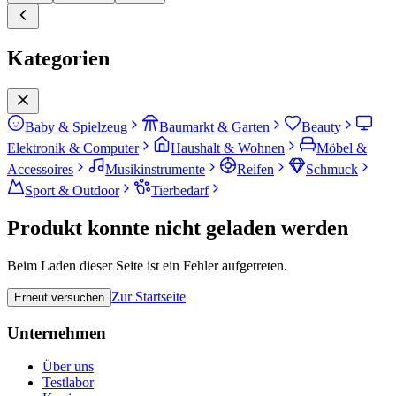
Kategorien
Baby & Spielzeug
Baumarkt & Garten
Beauty
Elektronik & Computer
Haushalt & Wohnen
Möbel &
Accessoires
Musikinstrumente
Reifen
Schmuck
Sport & Outdoor
Tierbedarf
Produkt konnte nicht geladen werden
Beim Laden dieser Seite ist ein Fehler aufgetreten.
Zur Startseite
Erneut versuchen
Unternehmen
Über uns
Testlabor