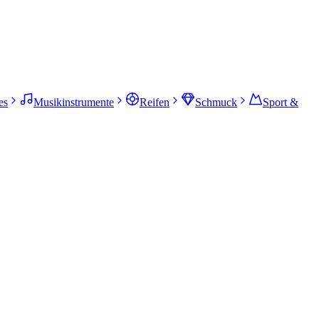
es
Musikinstrumente
Reifen
Schmuck
Sport &