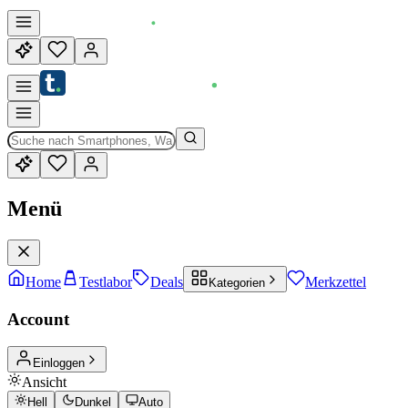
Menü
Home
Testlabor
Deals
Merkzettel
Kategorien
Account
Einloggen
Ansicht
Hell
Dunkel
Auto