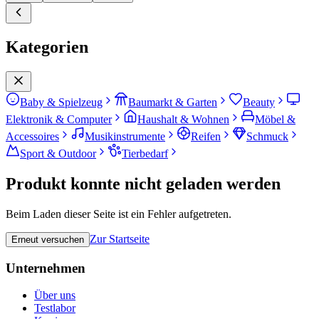
Kategorien
Baby & Spielzeug
Baumarkt & Garten
Beauty
Elektronik & Computer
Haushalt & Wohnen
Möbel &
Accessoires
Musikinstrumente
Reifen
Schmuck
Sport & Outdoor
Tierbedarf
Produkt konnte nicht geladen werden
Beim Laden dieser Seite ist ein Fehler aufgetreten.
Zur Startseite
Erneut versuchen
Unternehmen
Über uns
Testlabor