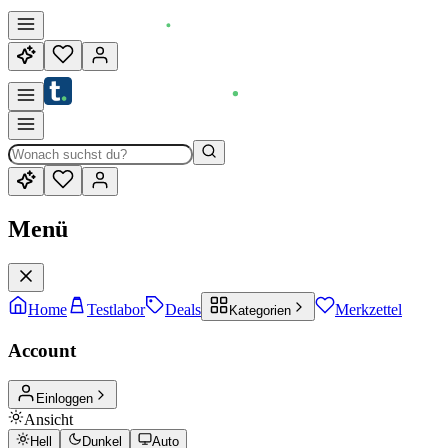
Menü
Home
Testlabor
Deals
Merkzettel
Kategorien
Account
Einloggen
Ansicht
Hell
Dunkel
Auto