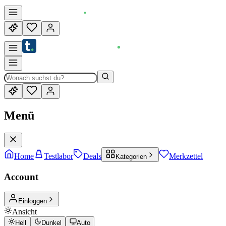
Menü
Home
Testlabor
Deals
Merkzettel
Kategorien
Account
Einloggen
Ansicht
Hell
Dunkel
Auto