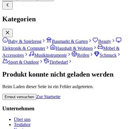
Kategorien
Baby & Spielzeug
Baumarkt & Garten
Beauty
Elektronik & Computer
Haushalt & Wohnen
Möbel &
Accessoires
Musikinstrumente
Reifen
Schmuck
Sport & Outdoor
Tierbedarf
Produkt konnte nicht geladen werden
Beim Laden dieser Seite ist ein Fehler aufgetreten.
Zur Startseite
Erneut versuchen
Unternehmen
Über uns
Testlabor