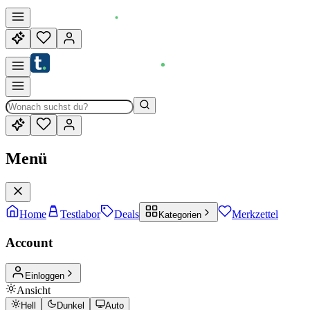
Menü
Home
Testlabor
Deals
Merkzettel
Kategorien
Account
Einloggen
Ansicht
Hell
Dunkel
Auto