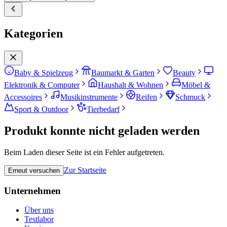
Kategorien
Baby & Spielzeug
Baumarkt & Garten
Beauty
Elektronik & Computer
Haushalt & Wohnen
Möbel &
Accessoires
Musikinstrumente
Reifen
Schmuck
Sport & Outdoor
Tierbedarf
Produkt konnte nicht geladen werden
Beim Laden dieser Seite ist ein Fehler aufgetreten.
Zur Startseite
Erneut versuchen
Unternehmen
Über uns
Testlabor