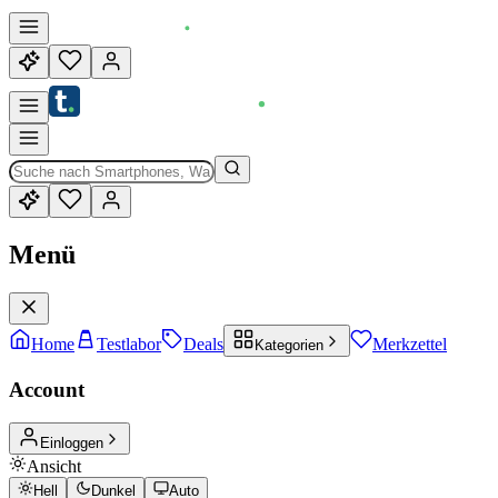
Menü
Home
Testlabor
Deals
Merkzettel
Kategorien
Account
Einloggen
Ansicht
Hell
Dunkel
Auto