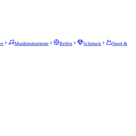
es
Musikinstrumente
Reifen
Schmuck
Sport &