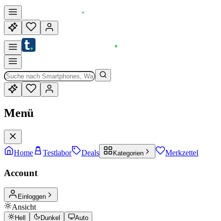
Menü
Home
Testlabor
Deals
Merkzettel
Kategorien
Account
Einloggen
Ansicht
Hell
Dunkel
Auto