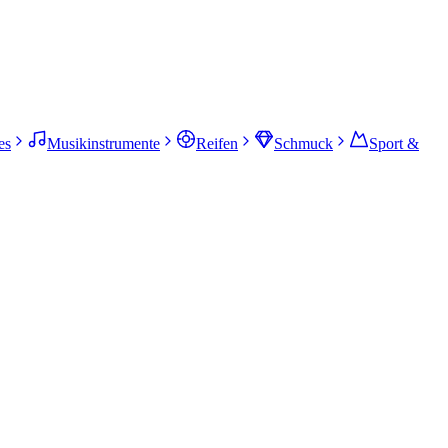
es
Musikinstrumente
Reifen
Schmuck
Sport &