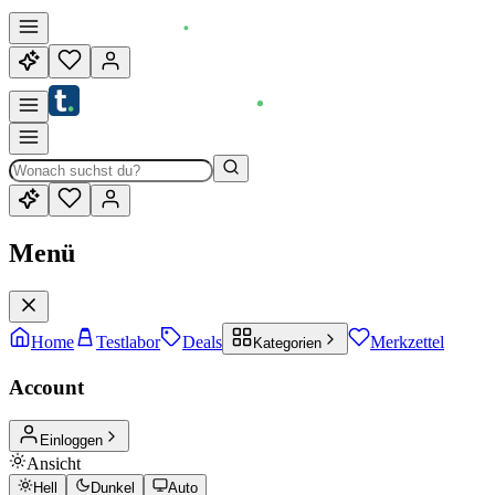
Menü
Home
Testlabor
Deals
Merkzettel
Kategorien
Account
Einloggen
Ansicht
Hell
Dunkel
Auto