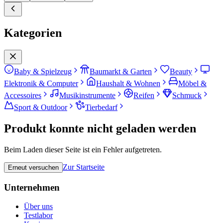
Kategorien
Baby & Spielzeug
Baumarkt & Garten
Beauty
Elektronik & Computer
Haushalt & Wohnen
Möbel &
Accessoires
Musikinstrumente
Reifen
Schmuck
Sport & Outdoor
Tierbedarf
Produkt konnte nicht geladen werden
Beim Laden dieser Seite ist ein Fehler aufgetreten.
Zur Startseite
Erneut versuchen
Unternehmen
Über uns
Testlabor