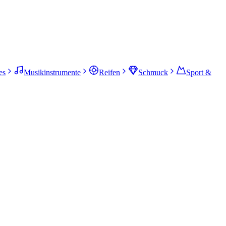
es
Musikinstrumente
Reifen
Schmuck
Sport &