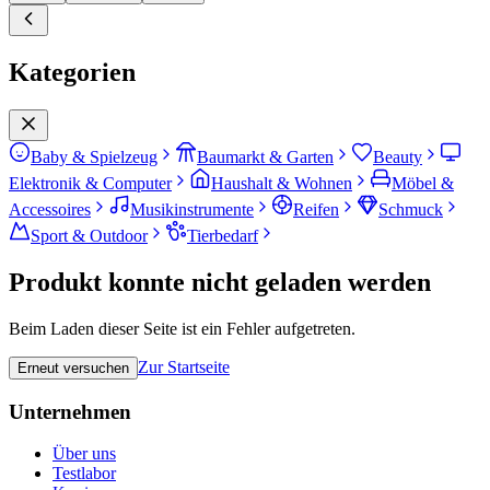
Kategorien
Baby & Spielzeug
Baumarkt & Garten
Beauty
Elektronik & Computer
Haushalt & Wohnen
Möbel &
Accessoires
Musikinstrumente
Reifen
Schmuck
Sport & Outdoor
Tierbedarf
Produkt konnte nicht geladen werden
Beim Laden dieser Seite ist ein Fehler aufgetreten.
Zur Startseite
Erneut versuchen
Unternehmen
Über uns
Testlabor