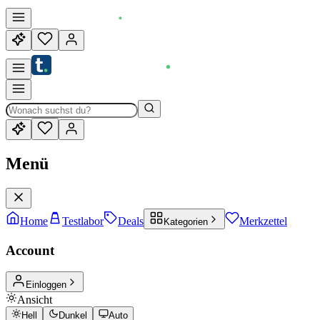
Menü
Home
Testlabor
Deals
Merkzettel
Kategorien
Account
Einloggen
Ansicht
Hell
Dunkel
Auto