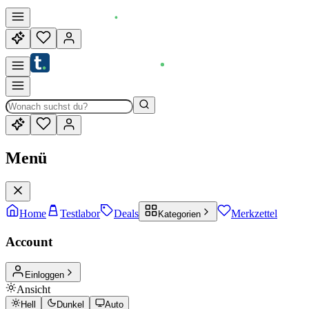
Menü
Home
Testlabor
Deals
Merkzettel
Kategorien
Account
Einloggen
Ansicht
Hell
Dunkel
Auto