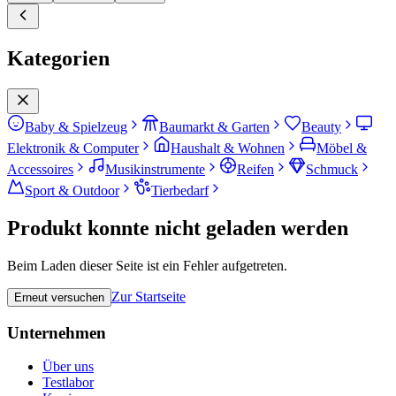
Kategorien
Baby & Spielzeug
Baumarkt & Garten
Beauty
Elektronik & Computer
Haushalt & Wohnen
Möbel &
Accessoires
Musikinstrumente
Reifen
Schmuck
Sport & Outdoor
Tierbedarf
Produkt konnte nicht geladen werden
Beim Laden dieser Seite ist ein Fehler aufgetreten.
Zur Startseite
Erneut versuchen
Unternehmen
Über uns
Testlabor