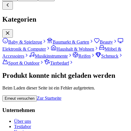
Kategorien
Baby & Spielzeug
Baumarkt & Garten
Beauty
Elektronik & Computer
Haushalt & Wohnen
Möbel &
Accessoires
Musikinstrumente
Reifen
Schmuck
Sport & Outdoor
Tierbedarf
Produkt konnte nicht geladen werden
Beim Laden dieser Seite ist ein Fehler aufgetreten.
Zur Startseite
Erneut versuchen
Unternehmen
Über uns
Testlabor