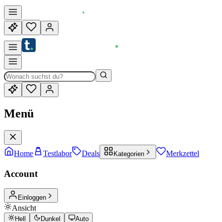
Menü
Home
Testlabor
Deals
Merkzettel
Kategorien
Account
Einloggen
Ansicht
Hell
Dunkel
Auto