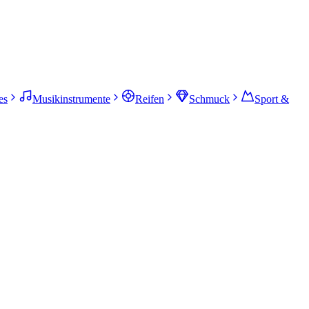
es
Musikinstrumente
Reifen
Schmuck
Sport &