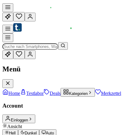
Menü
Home
Testlabor
Deals
Merkzettel
Kategorien
Account
Einloggen
Ansicht
Hell
Dunkel
Auto