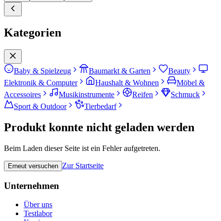
Kategorien
Baby & Spielzeug
Baumarkt & Garten
Beauty
Elektronik & Computer
Haushalt & Wohnen
Möbel &
Accessoires
Musikinstrumente
Reifen
Schmuck
Sport & Outdoor
Tierbedarf
Produkt konnte nicht geladen werden
Beim Laden dieser Seite ist ein Fehler aufgetreten.
Zur Startseite
Erneut versuchen
Unternehmen
Über uns
Testlabor