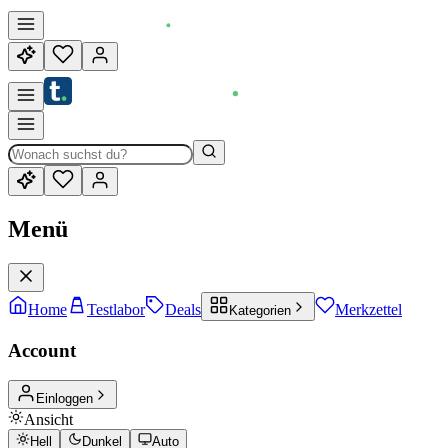
Menü
Home
Testlabor
Deals
Merkzettel
Kategorien
Account
Einloggen
Ansicht
Hell
Dunkel
Auto