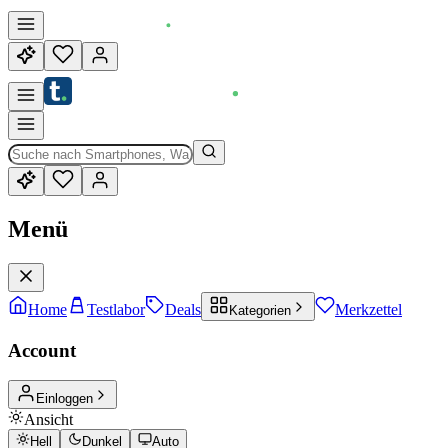
Menü
Home
Testlabor
Deals
Merkzettel
Kategorien
Account
Einloggen
Ansicht
Hell
Dunkel
Auto