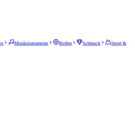
es
Musikinstrumente
Reifen
Schmuck
Sport &