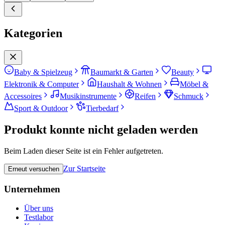
Kategorien
Baby & Spielzeug
Baumarkt & Garten
Beauty
Elektronik & Computer
Haushalt & Wohnen
Möbel &
Accessoires
Musikinstrumente
Reifen
Schmuck
Sport & Outdoor
Tierbedarf
Produkt konnte nicht geladen werden
Beim Laden dieser Seite ist ein Fehler aufgetreten.
Zur Startseite
Erneut versuchen
Unternehmen
Über uns
Testlabor