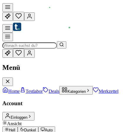
Menü
Home
Testlabor
Deals
Merkzettel
Kategorien
Account
Einloggen
Ansicht
Hell
Dunkel
Auto