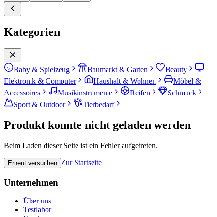
Kategorien
Baby & Spielzeug
Baumarkt & Garten
Beauty
Elektronik & Computer
Haushalt & Wohnen
Möbel &
Accessoires
Musikinstrumente
Reifen
Schmuck
Sport & Outdoor
Tierbedarf
Produkt konnte nicht geladen werden
Beim Laden dieser Seite ist ein Fehler aufgetreten.
Zur Startseite
Erneut versuchen
Unternehmen
Über uns
Testlabor