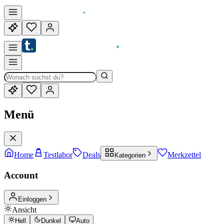
Menü
Home
Testlabor
Deals
Merkzettel
Kategorien
Account
Einloggen
Ansicht
Hell
Dunkel
Auto