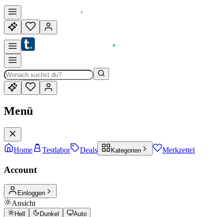
Menü
Home
Testlabor
Deals
Merkzettel
Kategorien
Account
Einloggen
Ansicht
Hell
Dunkel
Auto