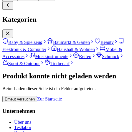
Kategorien
Baby & Spielzeug
Baumarkt & Garten
Beauty
Elektronik & Computer
Haushalt & Wohnen
Möbel &
Accessoires
Musikinstrumente
Reifen
Schmuck
Sport & Outdoor
Tierbedarf
Produkt konnte nicht geladen werden
Beim Laden dieser Seite ist ein Fehler aufgetreten.
Zur Startseite
Erneut versuchen
Unternehmen
Über uns
Testlabor